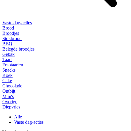
Vaste dag-acties
Brood
Broodjes
Stokbrood
BBQ
Belegde broodjes
Gebak
Taart
Fototaarten
Snacks
Koek
Cake
Chocolade
Ontbijt
Mini's
Overige
Diepvries
Alle
Vaste dag-acties