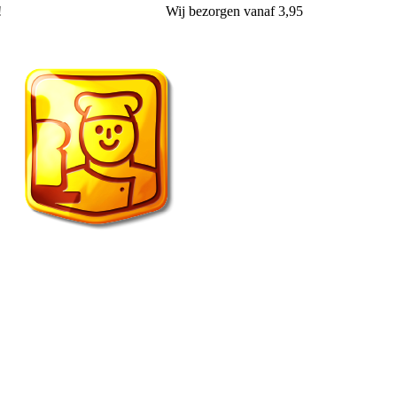
!
Wij
bezorgen
vanaf 3,95
Vroonland de echte bakker