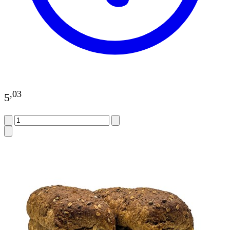
,
03
5