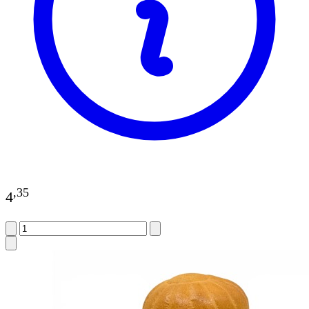
,
35
4