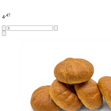
,
47
4