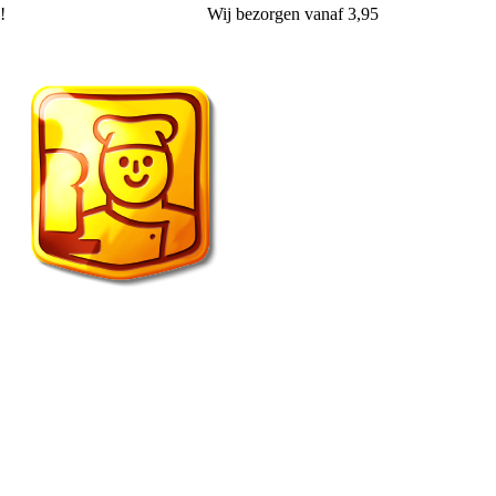
!
Wij
bezorgen
vanaf 3,95
Vroonland de echte bakker