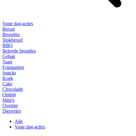
Vaste dag-acties
Brood
Broodjes
Stokbrood
BBQ
Belegde broodjes
Gebak
Taart
Fototaarten
Snacks
Koek
Cake
Chocolade
Ontbijt
Mini's
Overige
Diepvries
Alle
Vaste dag-acties