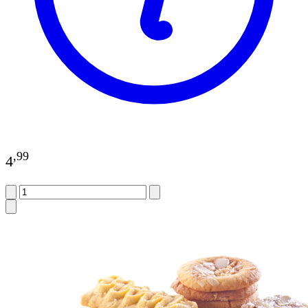
,
99
4