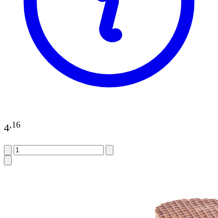
,
16
4