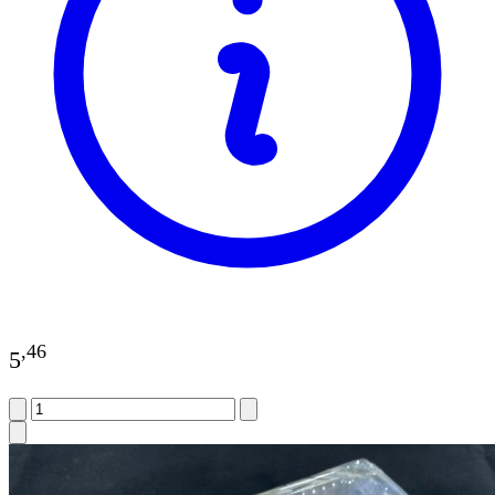
,
46
5