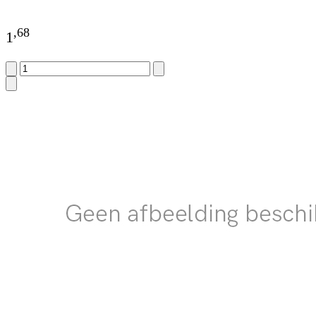
,
68
1