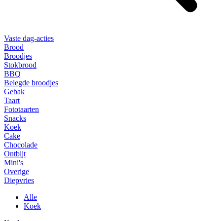
Vaste dag-acties
Brood
Broodjes
Stokbrood
BBQ
Belegde broodjes
Gebak
Taart
Fototaarten
Snacks
Koek
Cake
Chocolade
Ontbijt
Mini's
Overige
Diepvries
Alle
Koek