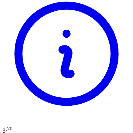
,
70
3