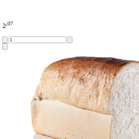
,
07
2