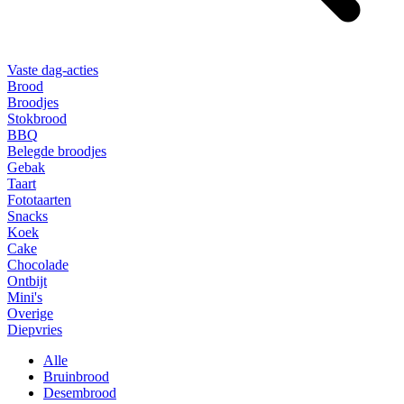
Vaste dag-acties
Brood
Broodjes
Stokbrood
BBQ
Belegde broodjes
Gebak
Taart
Fototaarten
Snacks
Koek
Cake
Chocolade
Ontbijt
Mini's
Overige
Diepvries
Alle
Bruinbrood
Desembrood