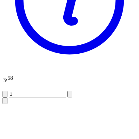
,
58
3