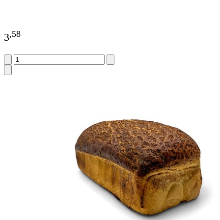
,
58
3