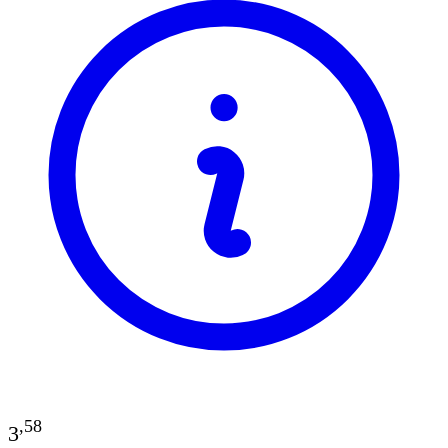
,
58
3