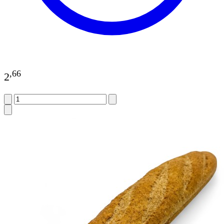
,
66
2