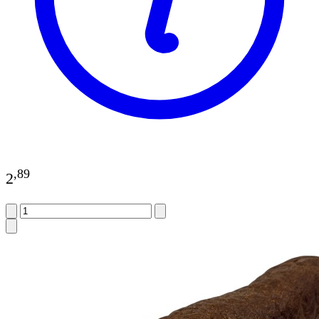
,
89
2