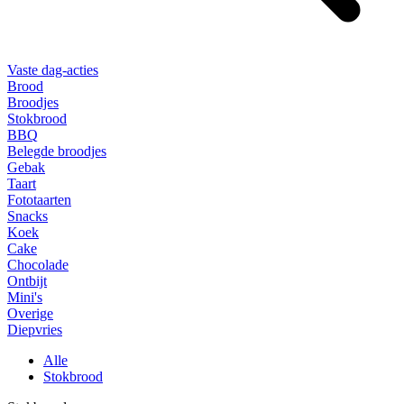
Vaste dag-acties
Brood
Broodjes
Stokbrood
BBQ
Belegde broodjes
Gebak
Taart
Fototaarten
Snacks
Koek
Cake
Chocolade
Ontbijt
Mini's
Overige
Diepvries
Alle
Stokbrood