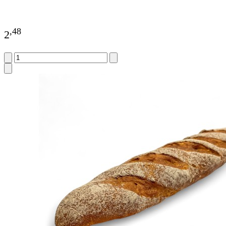
,
48
2