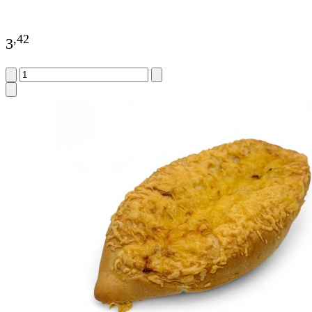
,
42
3