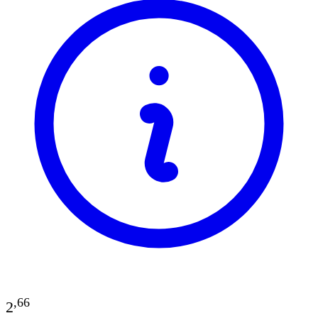
,
66
2