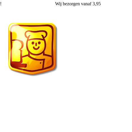
!
Wij
bezorgen
vanaf 3,95
Vroonland de echte bakker