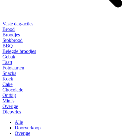
Vaste dag-acties
Brood
Broodjes
Stokbrood
BBQ
Belegde broodjes
Gebak
Taart
Fototaarten
Snacks
Koek
Cake
Chocolade
Ontbijt
Mini's
Overige
Diepvries
Alle
Doorverkoop
Overige